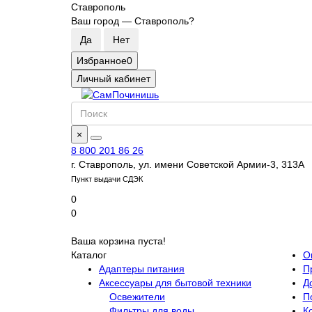
Ставрополь
Ваш город —
Ставрополь
?
Избранное
0
Личный кабинет
×
8 800 201 86 26
г. Ставрополь, ул. имени Советской Армии-3, 313А
Пункт выдачи СДЭК
0
0
Ваша корзина пуста!
Каталог
О
Адаптеры питания
П
Аксессуары для бытовой техники
Д
Освежители
П
Фильтры для воды
К