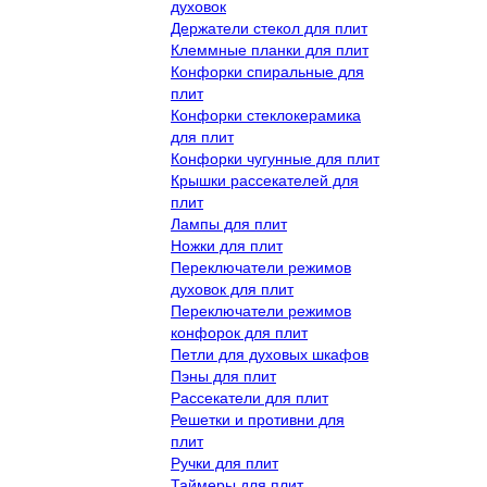
духовок
Держатели стекол для плит
Клеммные планки для плит
Конфорки спиральные для
плит
Конфорки стеклокерамика
для плит
Конфорки чугунные для плит
Крышки рассекателей для
плит
Лампы для плит
Ножки для плит
Переключатели режимов
духовок для плит
Переключатели режимов
конфорок для плит
Петли для духовых шкафов
Пэны для плит
Рассекатели для плит
Решетки и противни для
плит
Ручки для плит
Таймеры для плит