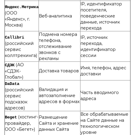
IP, идентификатор
Яндекс.Метрика
посетителя,
(ООО
Веб-аналитика
поведенческие
«Яндекс», г.
данные, источник
Москва)
перехода
Подмена номера
IP, источник
Callibri
телефона,
(российский
перехода,
отслеживание
сервис
идентификатор
звонков с
коллтрекинга)
сессии
рекламы
(АО
СДЭК
Имя, телефон, адрес
Доставка товаров
«СДЭК-
доставки
Глобал»)
DaData
Валидация и
(российский
Часть вводимого
автозаполнение
сервис
адреса
адресов в формах
подсказок
адресов)
Все обрабатываемые
(хостинг-
Размещение
Beget
на Сайте данные на
провайдер,
Сайта и хранение
технологическом
ООО «Бегет»)
данных Сайта
уровне