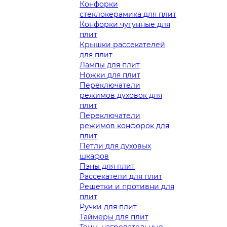
Конфорки
стеклокерамика для плит
Конфорки чугунные для
плит
Крышки рассекателей
для плит
Лампы для плит
Ножки для плит
Переключатели
режимов духовок для
плит
Переключатели
режимов конфорок для
плит
Петли для духовых
шкафов
Пэны для плит
Рассекатели для плит
Решетки и противни для
плит
Ручки для плит
Таймеры для плит
Тены, нагревательные