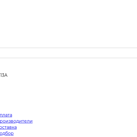
313А
плата
роизводители
оставка
одбор