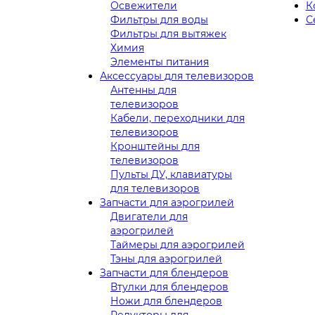
Освежители
К
Фильтры для воды
С
Фильтры для вытяжек
Химия
Элементы питания
Аксессуары для телевизоров
Антенны для
телевизоров
Кабели, переходники для
телевизоров
Кронштейны для
телевизоров
Пульты ДУ, клавиатуры
для телевизоров
Запчасти для аэрогрилей
Двигатели для
аэрогрилей
Таймеры для аэрогрилей
Тэны для аэрогрилей
Запчасти для блендеров
Втулки для блендеров
Ножи для блендеров
Редукторы для