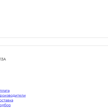
313А
плата
роизводители
оставка
одбор