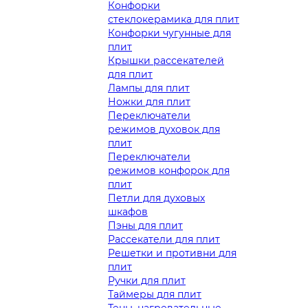
Конфорки
стеклокерамика для плит
Конфорки чугунные для
плит
Крышки рассекателей
для плит
Лампы для плит
Ножки для плит
Переключатели
режимов духовок для
плит
Переключатели
режимов конфорок для
плит
Петли для духовых
шкафов
Пэны для плит
Рассекатели для плит
Решетки и противни для
плит
Ручки для плит
Таймеры для плит
Тены, нагревательные