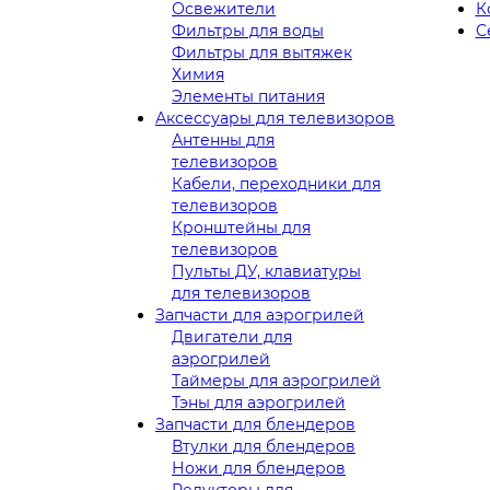
Освежители
К
Фильтры для воды
С
Фильтры для вытяжек
Химия
Элементы питания
Аксессуары для телевизоров
Антенны для
телевизоров
Кабели, переходники для
телевизоров
Кронштейны для
телевизоров
Пульты ДУ, клавиатуры
для телевизоров
Запчасти для аэрогрилей
Двигатели для
аэрогрилей
Таймеры для аэрогрилей
Тэны для аэрогрилей
Запчасти для блендеров
Втулки для блендеров
Ножи для блендеров
Редукторы для