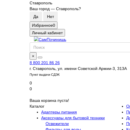
Ставрополь
Ваш город —
Ставрополь
?
Избранное
0
Личный кабинет
×
8 800 201 86 26
г. Ставрополь, ул. имени Советской Армии-3, 313А
Пункт выдачи СДЭК
0
0
Ваша корзина пуста!
Каталог
О
Адаптеры питания
П
Аксессуары для бытовой техники
Д
Освежители
П
Фильтры для воды
К