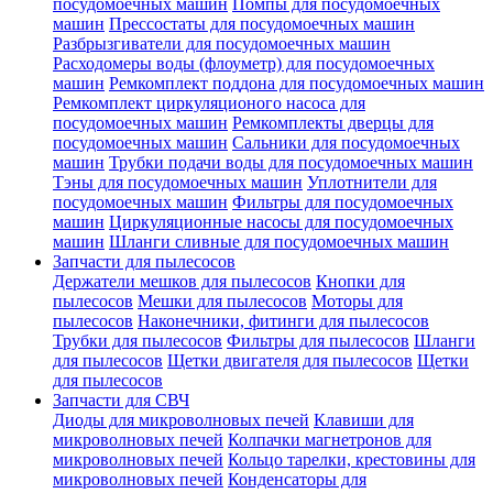
посудомоечных машин
Помпы для посудомоечных
машин
Прессостаты для посудомоечных машин
Разбрызгиватели для посудомоечных машин
Расходомеры воды (флоуметр) для посудомоечных
машин
Ремкомплект поддона для посудомоечных машин
Ремкомплект циркуляционого насоса для
посудомоечных машин
Ремкомплекты дверцы для
посудомоечных машин
Сальники для посудомоечных
машин
Трубки подачи воды для посудомоечных машин
Тэны для посудомоечных машин
Уплотнители для
посудомоечных машин
Фильтры для посудомоечных
машин
Циркуляционные насосы для посудомоечных
машин
Шланги сливные для посудомоечных машин
Запчасти для пылесосов
Держатели мешков для пылесосов
Кнопки для
пылесосов
Мешки для пылесосов
Моторы для
пылесосов
Наконечники, фитинги для пылесосов
Трубки для пылесосов
Фильтры для пылесосов
Шланги
для пылесосов
Щетки двигателя для пылесосов
Щетки
для пылесосов
Запчасти для СВЧ
Диоды для микроволновых печей
Клавиши для
микроволновых печей
Колпачки магнетронов для
микроволновых печей
Кольцо тарелки, крестовины для
микроволновых печей
Конденсаторы для