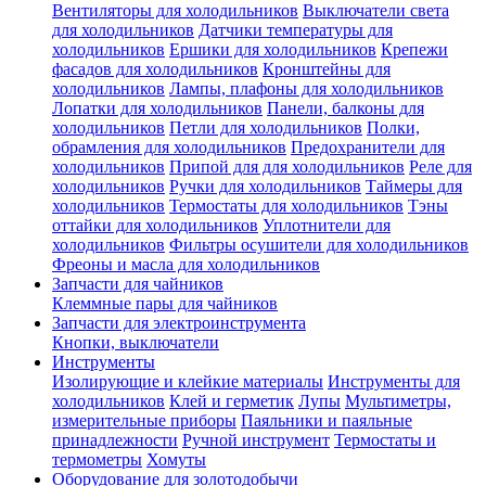
Вентиляторы для холодильников
Выключатели света
для холодильников
Датчики температуры для
холодильников
Ершики для холодильников
Крепежи
фасадов для холодильников
Кронштейны для
холодильников
Лампы, плафоны для холодильников
Лопатки для холодильников
Панели, балконы для
холодильников
Петли для холодильников
Полки,
обрамления для холодильников
Предохранители для
холодильников
Припой для для холодильников
Реле для
холодильников
Ручки для холодильников
Таймеры для
холодильников
Термостаты для холодильников
Тэны
оттайки для холодильников
Уплотнители для
холодильников
Фильтры осушители для холодильников
Фреоны и масла для холодильников
Запчасти для чайников
Клеммные пары для чайников
Запчасти для электроинструмента
Кнопки, выключатели
Инструменты
Изолирующие и клейкие материалы
Инструменты для
холодильников
Клей и герметик
Лупы
Мультиметры,
измерительные приборы
Паяльники и паяльные
принадлежности
Ручной инструмент
Термостаты и
термометры
Хомуты
Оборудование для золотодобычи