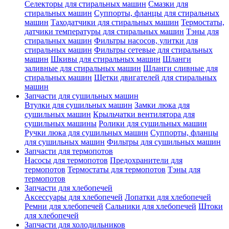
Селекторы для стиральных машин
Смазки для
стиральных машин
Суппорты, фланцы для стиральных
машин
Таходатчики для стиральных машин
Термостаты,
датчики температуры для стиральных машин
Тэны для
стиральных машин
Фильтры насосов, улитки для
стиральных машин
Фильтры сетевые для стиральных
машин
Шкивы для стиральных машин
Шланги
заливные для стиральных машин
Шланги сливные для
стиральных машин
Щетки двигателей для стиральных
машин
Запчасти для сушильных машин
Втулки для сушильных машин
Замки люка для
сушильных машин
Крыльчатки вентилятора для
сушильных машины
Ролики для сушильных машин
Ручки люка для сушильных машин
Суппорты, фланцы
для сушильных машин
Фильтры для сушильных машин
Запчасти для термопотов
Насосы для термопотов
Предохранители для
термопотов
Термостаты для термопотов
Тэны для
термопотов
Запчасти для хлебопечей
Аксессуары для хлебопечей
Лопатки для хлебопечей
Ремни для хлебопечей
Сальники для хлебопечей
Штоки
для хлебопечей
Запчасти для холодильников