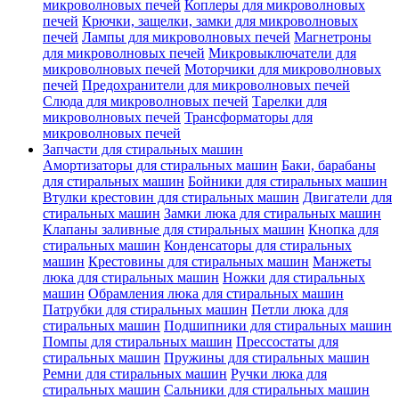
микроволновых печей
Коплеры для микроволновых
печей
Крючки, защелки, замки для микроволновых
печей
Лампы для микроволновых печей
Магнетроны
для микроволновых печей
Микровыключатели для
микроволновых печей
Моторчики для микроволновых
печей
Предохранители для микроволновых печей
Слюда для микроволновых печей
Тарелки для
микроволновых печей
Трансформаторы для
микроволновых печей
Запчасти для стиральных машин
Амортизаторы для стиральных машин
Баки, барабаны
для стиральных машин
Бойники для стиральных машин
Втулки крестовин для стиральных машин
Двигатели для
стиральных машин
Замки люка для стиральных машин
Клапаны заливные для стиральных машин
Кнопка для
стиральных машин
Конденсаторы для стиральных
машин
Крестовины для стиральных машин
Манжеты
люка для стиральных машин
Ножки для стиральных
машин
Обрамления люка для стиральных машин
Патрубки для стиральных машин
Петли люка для
стиральных машин
Подшипники для стиральных машин
Помпы для стиральных машин
Прессостаты для
стиральных машин
Пружины для стиральных машин
Ремни для стиральных машин
Ручки люка для
стиральных машин
Сальники для стиральных машин