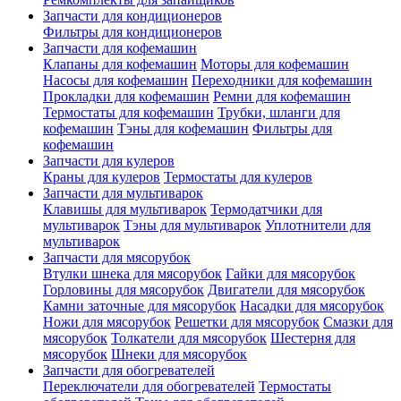
Запчасти для кондиционеров
Фильтры для кондиционеров
Запчасти для кофемашин
Клапаны для кофемашин
Моторы для кофемашин
Насосы для кофемашин
Переходники для кофемашин
Прокладки для кофемашин
Ремни для кофемашин
Термостаты для кофемашин
Трубки, шланги для
кофемашин
Тэны для кофемашин
Фильтры для
кофемашин
Запчасти для кулеров
Краны для кулеров
Термостаты для кулеров
Запчасти для мультиварок
Клавишы для мультиварок
Термодатчики для
мультиварок
Тэны для мультиварок
Уплотнители для
мультиварок
Запчасти для мясорубок
Втулки шнека для мясорубок
Гайки для мясорубок
Горловины для мясорубок
Двигатели для мясорубок
Камни заточные для мясорубок
Насадки для мясорубок
Ножи для мясорубок
Решетки для мясорубок
Смазки для
мясорубок
Толкатели для мясорубок
Шестерня для
мясорубок
Шнеки для мясорубок
Запчасти для обогревателей
Переключатели для обогревателей
Термостаты