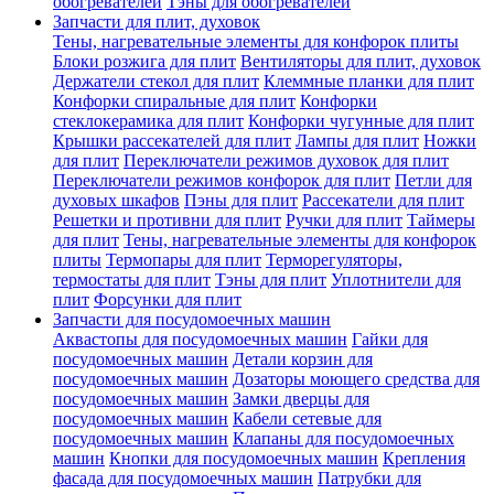
обогревателей
Тэны для обогревателей
Запчасти для плит, духовок
Тены, нагревательные элементы для конфорок плиты
Блоки розжига для плит
Вентиляторы для плит, духовок
Держатели стекол для плит
Клеммные планки для плит
Конфорки спиральные для плит
Конфорки
стеклокерамика для плит
Конфорки чугунные для плит
Крышки рассекателей для плит
Лампы для плит
Ножки
для плит
Переключатели режимов духовок для плит
Переключатели режимов конфорок для плит
Петли для
духовых шкафов
Пэны для плит
Рассекатели для плит
Решетки и противни для плит
Ручки для плит
Таймеры
для плит
Тены, нагревательные элементы для конфорок
плиты
Термопары для плит
Терморегуляторы,
термостаты для плит
Тэны для плит
Уплотнители для
плит
Форсунки для плит
Запчасти для посудомоечных машин
Аквастопы для посудомоечных машин
Гайки для
посудомоечных машин
Детали корзин для
посудомоечных машин
Дозаторы моющего средства для
посудомоечных машин
Замки дверцы для
посудомоечных машин
Кабели сетевые для
посудомоечных машин
Клапаны для посудомоечных
машин
Кнопки для посудомоечных машин
Крепления
фасада для посудомоечных машин
Патрубки для