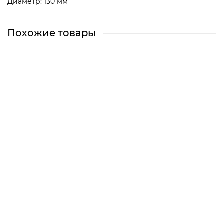
Диаметр: 130 мм
Похожие товары
Двигатель для пылесоса Samsung 1800W H=112/50mm,
VAC033UN
VAC033UN
Челябинск, Сони Кривой 38 (Магазин)
Екатеринбург (Склад)
Екатеринбург, Сурикова 50 (Магазин)
Центральный (Базовый) склад
1920 ₽