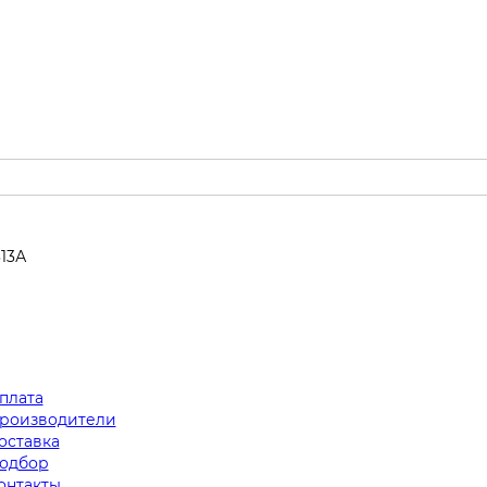
313А
плата
роизводители
оставка
одбор
онтакты