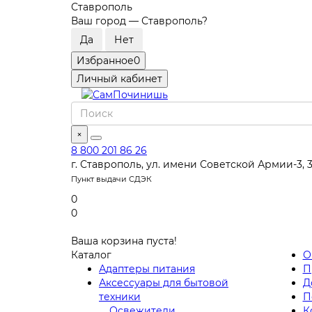
Ставрополь
Ваш город —
Ставрополь
?
Избранное
0
Личный кабинет
×
8 800 201 86 26
г. Ставрополь, ул. имени Советской Армии-3, 
Пункт выдачи СДЭК
0
0
Ваша корзина пуста!
Каталог
О
Адаптеры питания
П
Аксессуары для бытовой
Д
техники
П
Освежители
К