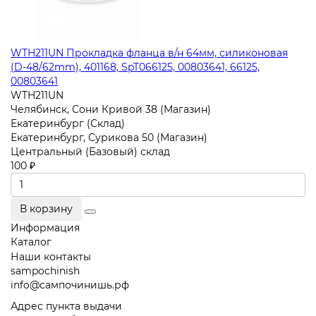
WTH211UN Прокладка фланца в/н 64мм, силиконовая
(D-48/62mm), 401168, SpT066125, 00803641, 66125,
00803641
WTH211UN
Челябинск, Сони Кривой 38 (Магазин)
Екатеринбург (Склад)
Екатеринбург, Сурикова 50 (Магазин)
Центральный (Базовый) склад
100 ₽
В корзину
Информация
Каталог
Наши контакты
sampochinish
info@сампочинишь.рф
Адрес пункта выдачи