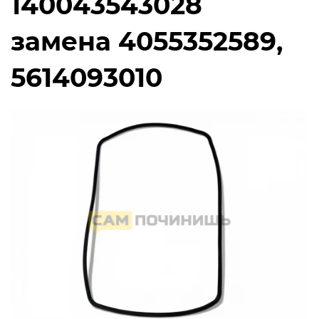
140043543028
замена 4055352589,
5614093010