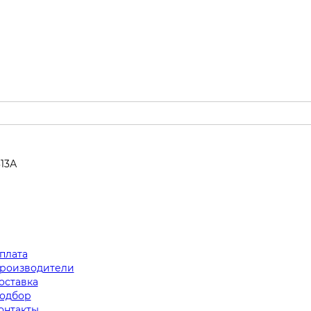
313А
плата
роизводители
оставка
одбор
онтакты