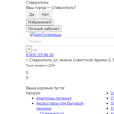
Ставрополь
Ваш город —
Ставрополь
?
Избранное
0
Личный кабинет
×
8 800 201 86 26
г. Ставрополь, ул. имени Советской Армии-3, 
Пункт выдачи СДЭК
0
0
Ваша корзина пуста!
Каталог
О
Адаптеры питания
П
Аксессуары для бытовой
Д
техники
П
Освежители
К