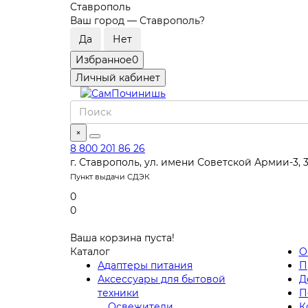
Ставрополь
Ваш город —
Ставрополь
?
Избранное
0
Личный кабинет
×
8 800 201 86 26
г. Ставрополь, ул. имени Советской Армии-3, 
Пункт выдачи СДЭК
0
0
Ваша корзина пуста!
Каталог
О
Адаптеры питания
П
Аксессуары для бытовой
Д
техники
П
Освежители
К