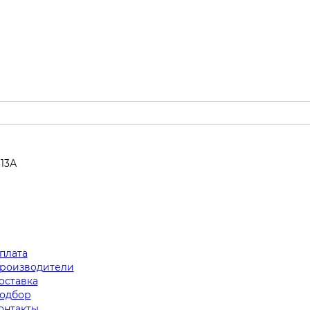
313А
плата
роизводители
оставка
одбор
онтакты