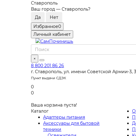
Ставрополь
Ваш город —
Ставрополь
?
Избранное
0
Личный кабинет
×
8 800 201 86 26
г. Ставрополь, ул. имени Советской Армии-3, 
Пункт выдачи СДЭК
0
0
Ваша корзина пуста!
Каталог
О
Адаптеры питания
П
Аксессуары для бытовой
Д
техники
П
Освежители
К