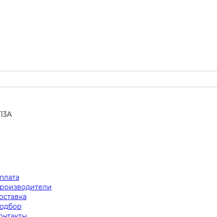
313А
плата
роизводители
оставка
одбор
онтакты