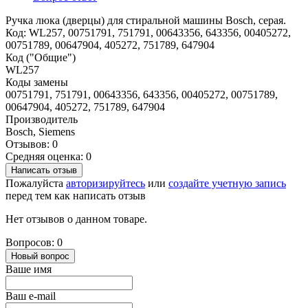
Ручка люка (дверцы) для стиральной машины Bosch, серая.
Код: WL257, 00751791, 751791, 00643356, 643356, 00405272,
00751789, 00647904, 405272, 751789, 647904
Код ("Общие")
WL257
Коды замены
00751791, 751791, 00643356, 643356, 00405272, 00751789,
00647904, 405272, 751789, 647904
Производитель
Bosch, Siemens
Отзывов: 0
Средняя оценка: 0
Написать отзыв
Пожалуйста
авторизируйтесь
или
создайте учетную запись
перед тем как написать отзыв
Нет отзывов о данном товаре.
Вопросов: 0
Новый вопрос
Ваше имя
Ваш e-mail