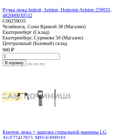
Ручка люка Indesit, Ariston, Hotpoint-Ariston 259035,
482000030532
C00259035
Челябинск, Сони Кривой 38 (Магазин)
Екатеринбург (Склад)
Екатеринбург, Сурикова 50 (Магазин)
Центральный (Базовый) склад
900 ₽
В корзину
Крючок люка + защелка стиральной машины LG
AGF77417823, MFG63099101.