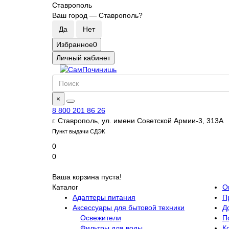
Ставрополь
Ваш город —
Ставрополь
?
Избранное
0
Личный кабинет
×
8 800 201 86 26
г. Ставрополь, ул. имени Советской Армии-3, 313А
Пункт выдачи СДЭК
0
0
Ваша корзина пуста!
Каталог
О
Адаптеры питания
П
Аксессуары для бытовой техники
Д
Освежители
П
Фильтры для воды
К