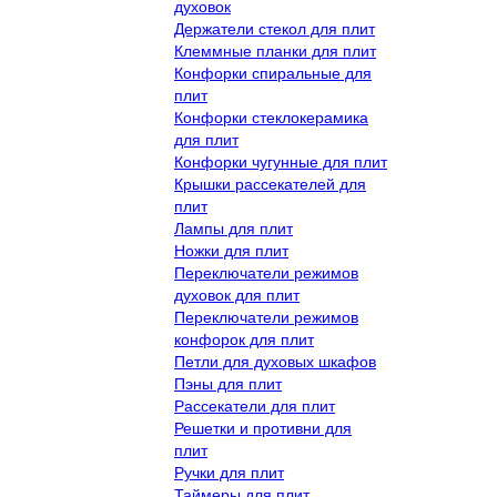
духовок
Держатели стекол для плит
Клеммные планки для плит
Конфорки спиральные для
плит
Конфорки стеклокерамика
для плит
Конфорки чугунные для плит
Крышки рассекателей для
плит
Лампы для плит
Ножки для плит
Переключатели режимов
духовок для плит
Переключатели режимов
конфорок для плит
Петли для духовых шкафов
Пэны для плит
Рассекатели для плит
Решетки и противни для
плит
Ручки для плит
Таймеры для плит