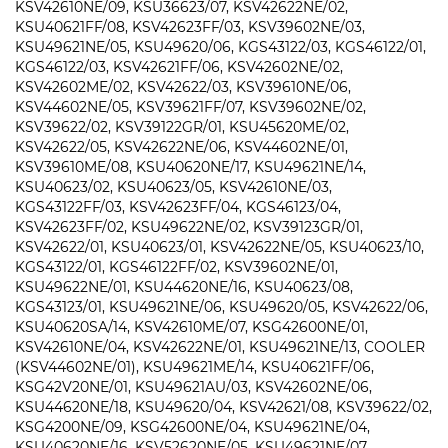
KSV42610NE/09, KSU36623/07, KSV42622NE/02,
KSU40621FF/08, KSV42623FF/03, KSV39602NE/03,
KSU49621NE/05, KSU49620/06, KGS43122/03, KGS46122/01,
KGS46122/03, KSV42621FF/06, KSV42602NE/02,
KSV42602ME/02, KSV42622/03, KSV39610NE/06,
KSV44602NE/05, KSV39621FF/07, KSV39602NE/02,
KSV39622/02, KSV39122GR/01, KSU45620ME/02,
KSV42622/05, KSV42622NE/06, KSV44602NE/01,
KSV39610ME/08, KSU40620NE/17, KSU49621NE/14,
KSU40623/02, KSU40623/05, KSV42610NE/03,
KGS43122FF/03, KSV42623FF/04, KGS46123/04,
KSV42623FF/02, KSU49622NE/02, KSV39123GR/01,
KSV42622/01, KSU40623/01, KSV42622NE/05, KSU40623/10,
KGS43122/01, KGS46122FF/02, KSV39602NE/01,
KSU49622NE/01, KSU44620NE/16, KSU40623/08,
KGS43123/01, KSU49621NE/06, KSU49620/05, KSV42622/06,
KSU40620SA/14, KSV42610ME/07, KSG42600NE/01,
KSV42610NE/04, KSV42622NE/01, KSU49621NE/13, COOLER
(KSV44602NE/01), KSU49621ME/14, KSU40621FF/06,
KSG42V20NE/01, KSU49621AU/03, KSV42602NE/06,
KSU44620NE/18, KSU49620/04, KSV42621/08, KSV39622/02,
KSG4200NE/09, KSG42600NE/04, KSU49621NE/04,
KSU40620NE/16, KSV52620NE/05, KSU49621NE/07,