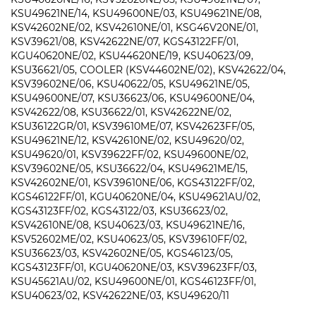
KSU49621NE/14, KSU49600NE/03, KSU49621NE/08,
KSV42602NE/02, KSV42610NE/01, KSG46V20NE/01,
KSV39621/08, KSV42622NE/07, KGS43122FF/01,
KGU40620NE/02, KSU44620NE/19, KSU40623/09,
KSU36621/05, COOLER (KSV44602NE/02), KSV42622/04,
KSV39602NE/06, KSU40622/05, KSU49621NE/05,
KSU49600NE/07, KSU36623/06, KSU49600NE/04,
KSV42622/08, KSU36622/01, KSV42622NE/02,
KSU36122GR/01, KSV39610ME/07, KSV42623FF/05,
KSU49621NE/12, KSV42610NE/02, KSU49620/02,
KSU49620/01, KSV39622FF/02, KSU49600NE/02,
KSV39602NE/05, KSU36622/04, KSU49621ME/15,
KSV42602NE/01, KSV39610NE/06, KGS43122FF/02,
KGS46122FF/01, KGU40620NE/04, KSU49621AU/02,
KGS43123FF/02, KGS43122/03, KSU36623/02,
KSV42610NE/08, KSU40623/03, KSU49621NE/16,
KSV52602ME/02, KSU40623/05, KSV39610FF/02,
KSU36623/03, KSV42602NE/05, KGS46123/05,
KGS43123FF/01, KGU40620NE/03, KSV39623FF/03,
KSU45621AU/02, KSU49600NE/01, KGS46123FF/01,
KSU40623/02, KSV42622NE/03, KSU49620/11