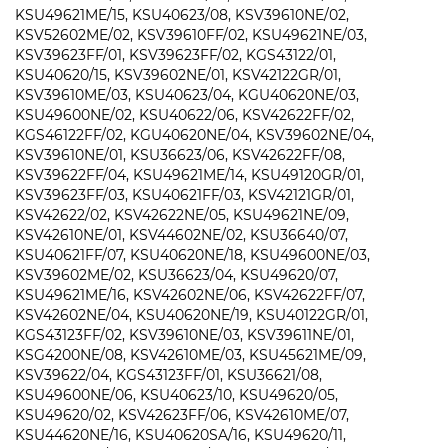
KSU49621ME/15, KSU40623/08, KSV39610NE/02,
KSV52602ME/02, KSV39610FF/02, KSU49621NE/03,
KSV39623FF/01, KSV39623FF/02, KGS43122/01,
KSU40620/15, KSV39602NE/01, KSV42122GR/01,
KSV39610ME/03, KSU40623/04, KGU40620NE/03,
KSU49600NE/02, KSU40622/06, KSV42622FF/02,
KGS46122FF/02, KGU40620NE/04, KSV39602NE/04,
KSV39610NE/01, KSU36623/06, KSV42622FF/08,
KSV39622FF/04, KSU49621ME/14, KSU49120GR/01,
KSV39623FF/03, KSU40621FF/03, KSV42121GR/01,
KSV42622/02, KSV42622NE/05, KSU49621NE/09,
KSV42610NE/01, KSV44602NE/02, KSU36640/07,
KSU40621FF/07, KSU40620NE/18, KSU49600NE/03,
KSV39602ME/02, KSU36623/04, KSU49620/07,
KSU49621ME/16, KSV42602NE/06, KSV42622FF/07,
KSV42602NE/04, KSU40620NE/19, KSU40122GR/01,
KGS43123FF/02, KSV39610NE/03, KSV39611NE/01,
KSG4200NE/08, KSV42610ME/03, KSU45621ME/09,
KSV39622/04, KGS43123FF/01, KSU36621/08,
KSU49600NE/06, KSU40623/10, KSU49620/05,
KSU49620/02, KSV42623FF/06, KSV42610ME/07,
KSU44620NE/16, KSU40620SA/16, KSU49620/11,