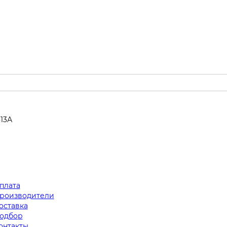
313А
плата
роизводители
оставка
одбор
онтакты