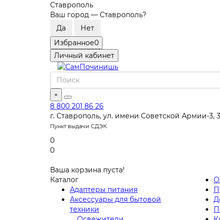
Ставрополь
Ваш город —
Ставрополь
?
Избранное
0
Личный кабинет
×
8 800 201 86 26
г. Ставрополь, ул. имени Советской Армии-3, 
Пункт выдачи СДЭК
0
0
Ваша корзина пуста!
Каталог
О
Адаптеры питания
П
Аксессуары для бытовой
Д
техники
П
Освежители
К