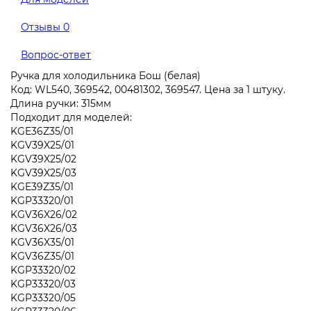
Отзывы
0
Вопрос-ответ
Ручка для холодильника Бош (белая)
Код: WL540, 369542, 00481302, 369547. Цена за 1 штуку.
Длина ручки: 315мм
Подходит для моделей:
KGE36Z35/01
KGV39X25/01
KGV39X25/02
KGV39X25/03
KGE39Z35/01
KGP33320/01
KGV36X26/02
KGV36X26/03
KGV36X35/01
KGV36Z35/01
KGP33320/02
KGP33320/03
KGP33320/05