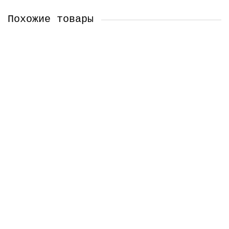
Похожие товары
Наконечник шланга пылесоса D=32мм PL016, T016PL
PL016
Челябинск, Сони Кривой 38 (Магазин)
Екатеринбург (Склад)
Екатеринбург, Сурикова 50 (Магазин)
Центральный (Базовый) склад
300 ₽
Уведомить