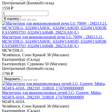
Центральный (Базовый) склад
1550 ₽
В корзину
Магнетрон для микроволновой печи LG 700W - 2M213-21.
MCW359LG, 6324W1A003C ,6324W1A003D, 6324W1A003B,
EAS50093703, 6324W1A004B, 2M231AH (L)
MCW359LG
Челябинск, Сони Кривой 38 (Магазин)
Екатеринбург (Склад)
Екатеринбург, Сурикова 50 (Магазин)
Центральный (Базовый) склад
1790 ₽
Уведомить
Магнетрон для микроволновых печей LG, Gorenje, Midea,
M24FA-410A, 2M219J, 318818, 17470000000809
M24FA-410A
Челябинск, Сони Кривой 38 (Магазин)
Екатеринбург (Склад)