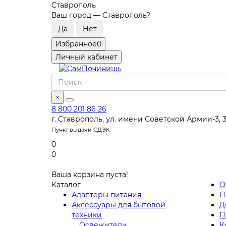
Ставрополь
Ваш город —
Ставрополь
?
Избранное
0
Личный кабинет
×
8 800 201 86 26
г. Ставрополь, ул. имени Советской Армии-3, 
Пункт выдачи СДЭК
0
0
Ваша корзина пуста!
Каталог
О
Адаптеры питания
П
Аксессуары для бытовой
Д
техники
П
Освежители
К