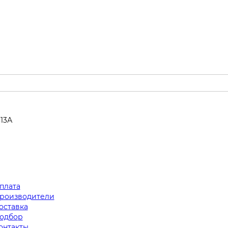
313А
плата
роизводители
оставка
одбор
онтакты