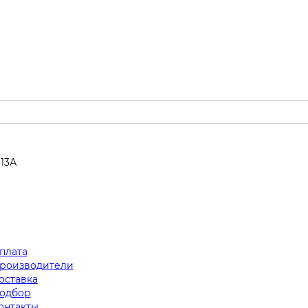
313А
плата
роизводители
оставка
одбор
онтакты