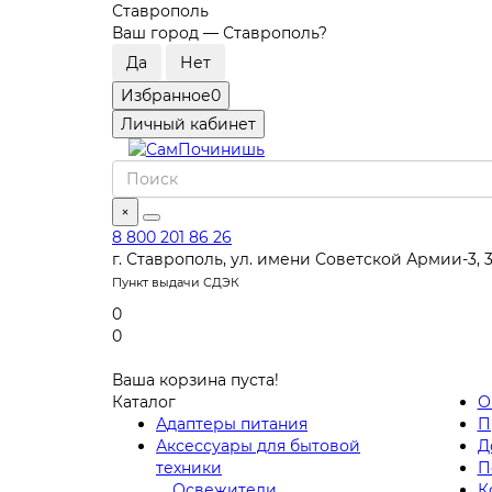
Ставрополь
Ваш город —
Ставрополь
?
Избранное
0
Личный кабинет
×
8 800 201 86 26
г. Ставрополь, ул. имени Советской Армии-3, 
Пункт выдачи СДЭК
0
0
Ваша корзина пуста!
Каталог
О
Адаптеры питания
П
Аксессуары для бытовой
Д
техники
П
Освежители
К