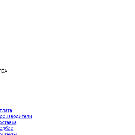
313А
плата
роизводители
оставка
одбор
онтакты