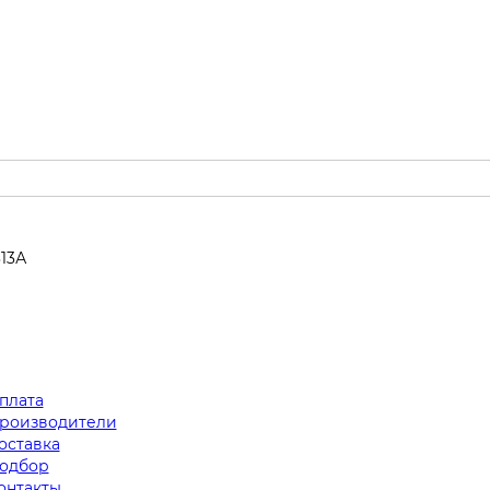
313А
плата
роизводители
оставка
одбор
онтакты