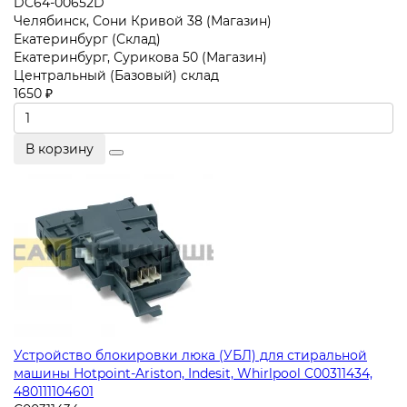
DC64-00652D
Челябинск, Сони Кривой 38 (Магазин)
Екатеринбург (Склад)
Екатеринбург, Сурикова 50 (Магазин)
Центральный (Базовый) склад
1650 ₽
В корзину
Устройство блокировки люка (УБЛ) для стиральной
машины Hotpoint-Ariston, Indesit, Whirlpool C00311434,
480111104601